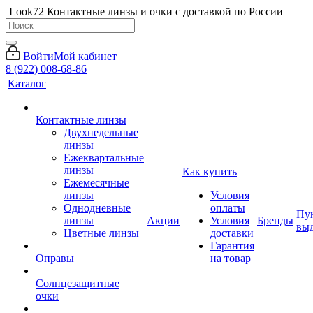
Look72 Контактные линзы и очки с доставкой по России
Войти
Мой кабинет
8 (922) 008-68-86
Каталог
Контактные линзы
Двухнедельные
линзы
Ежеквартальные
линзы
Как купить
Ежемесячные
линзы
Условия
Однодневные
оплаты
Пу
линзы
Акции
Условия
Бренды
вы
Цветные линзы
доставки
Гарантия
Оправы
на товар
Солнцезащитные
очки