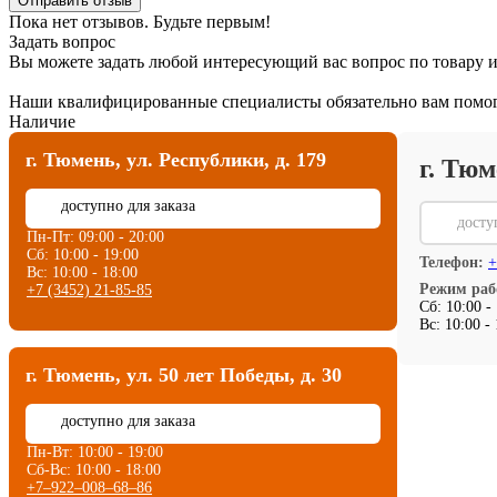
Отправить отзыв
Пока нет отзывов. Будьте первым!
Задать вопрос
Вы можете задать любой интересующий вас вопрос по товару и
Наши квалифицированные специалисты обязательно вам помог
Наличие
г. Тюмень, ул. Республики, д. 179
г. Тюм
⏳
доступно для заказа
⏳
досту
Пн-Пт: 09:00 - 20:00
Сб: 10:00 - 19:00
Телефон:
+
Вс: 10:00 - 18:00
Режим раб
+7 (3452) 21-85-85
Сб: 10:00 -
Вс: 10:00 -
г. Тюмень, ул. 50 лет Победы, д. 30
⏳
доступно для заказа
Пн-Вт: 10:00 - 19:00
Сб-Вс: 10:00 - 18:00
+7‒922‒008‒68‒86