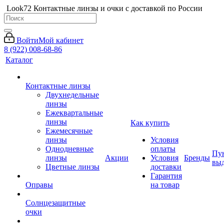
Look72 Контактные линзы и очки с доставкой по России
Войти
Мой кабинет
8 (922) 008-68-86
Каталог
Контактные линзы
Двухнедельные
линзы
Ежеквартальные
линзы
Как купить
Ежемесячные
линзы
Условия
Однодневные
оплаты
Пу
линзы
Акции
Условия
Бренды
вы
Цветные линзы
доставки
Гарантия
Оправы
на товар
Солнцезащитные
очки