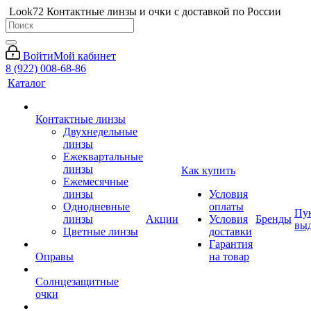
Look72 Контактные линзы и очки с доставкой по России
Войти
Мой кабинет
8 (922) 008-68-86
Каталог
Контактные линзы
Двухнедельные
линзы
Ежеквартальные
линзы
Как купить
Ежемесячные
линзы
Условия
Однодневные
оплаты
Пу
линзы
Акции
Условия
Бренды
вы
Цветные линзы
доставки
Гарантия
Оправы
на товар
Солнцезащитные
очки