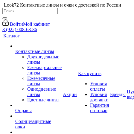
Look72 Контактные линзы и очки с доставкой по России
Войти
Мой кабинет
8 (922) 008-68-86
Каталог
Контактные линзы
Двухнедельные
линзы
Ежеквартальные
линзы
Как купить
Ежемесячные
линзы
Условия
Однодневные
оплаты
Пу
линзы
Акции
Условия
Бренды
вы
Цветные линзы
доставки
Гарантия
Оправы
на товар
Солнцезащитные
очки