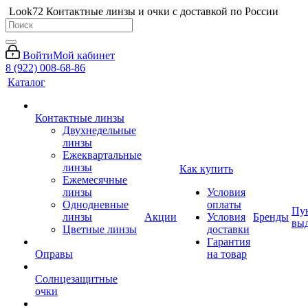
Look72 Контактные линзы и очки с доставкой по России
Войти
Мой кабинет
8 (922) 008-68-86
Каталог
Контактные линзы
Двухнедельные
линзы
Ежеквартальные
линзы
Как купить
Ежемесячные
линзы
Условия
Однодневные
оплаты
Пу
линзы
Акции
Условия
Бренды
вы
Цветные линзы
доставки
Гарантия
Оправы
на товар
Солнцезащитные
очки