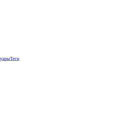
суары
Теги