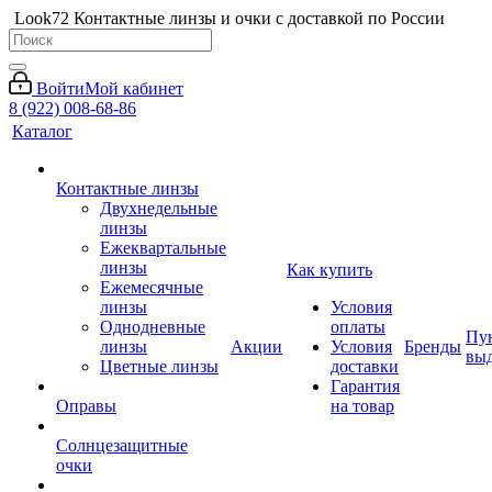
Look72 Контактные линзы и очки с доставкой по России
Войти
Мой кабинет
8 (922) 008-68-86
Каталог
Контактные линзы
Двухнедельные
линзы
Ежеквартальные
линзы
Как купить
Ежемесячные
линзы
Условия
Однодневные
оплаты
Пу
линзы
Акции
Условия
Бренды
вы
Цветные линзы
доставки
Гарантия
Оправы
на товар
Солнцезащитные
очки