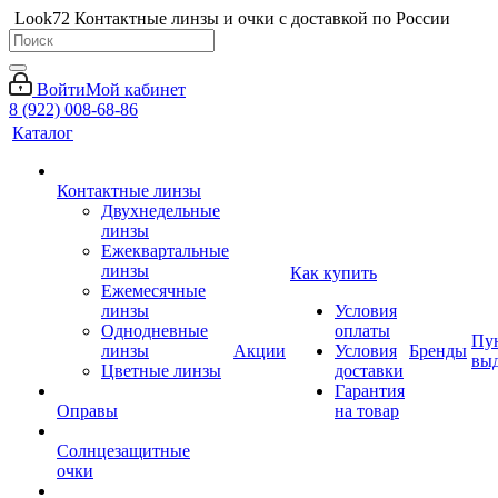
Look72 Контактные линзы и очки с доставкой по России
Войти
Мой кабинет
8 (922) 008-68-86
Каталог
Контактные линзы
Двухнедельные
линзы
Ежеквартальные
линзы
Как купить
Ежемесячные
линзы
Условия
Однодневные
оплаты
Пу
линзы
Акции
Условия
Бренды
вы
Цветные линзы
доставки
Гарантия
Оправы
на товар
Солнцезащитные
очки