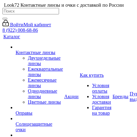
Look72 Контактные линзы и очки с доставкой по России
Войти
Мой кабинет
8 (922) 008-68-86
Каталог
Контактные линзы
Двухнедельные
линзы
Ежеквартальные
линзы
Как купить
Ежемесячные
линзы
Условия
Однодневные
оплаты
Пу
линзы
Акции
Условия
Бренды
вы
Цветные линзы
доставки
Гарантия
Оправы
на товар
Солнцезащитные
очки