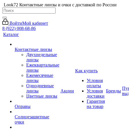
Look72 Контактные линзы и очки с доставкой по России
Войти
Мой кабинет
8 (922) 008-68-86
Каталог
Контактные линзы
Двухнедельные
линзы
Ежеквартальные
линзы
Как купить
Ежемесячные
линзы
Условия
Однодневные
оплаты
Пу
линзы
Акции
Условия
Бренды
вы
Цветные линзы
доставки
Гарантия
Оправы
на товар
Солнцезащитные
очки